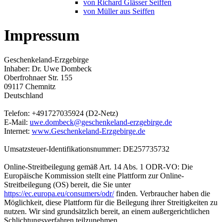
von Richard Glässer Seiffen
von Müller aus Seiffen
Impressum
Geschenkeland-Erzgebirge
Inhaber: Dr. Uwe Dombeck
Oberfrohnaer Str. 155
09117 Chemnitz
Deutschland
Telefon: +491727035924 (D2-Netz)
E-Mail:
uwe.dombeck@geschenkeland-erzgebirge.de
Internet:
www.Geschenkeland-Erzgebirge.de
Umsatzsteuer-Identifikationsnummer: DE257735732
Online-Streitbeilegung gemäß Art. 14 Abs. 1 ODR-VO: Die
Europäische Kommission stellt eine Plattform zur Online-
Streitbeilegung (OS) bereit, die Sie unter
https://ec.europa.eu/consumers/odr/
finden. Verbraucher haben die
Möglichkeit, diese Plattform für die Beilegung ihrer Streitigkeiten zu
nutzen. Wir sind grundsätzlich bereit, an einem außergerichtlichen
Schlichtungsverfahren teilzunehmen.