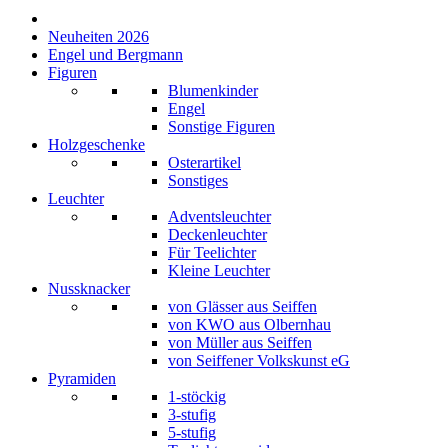
Neuheiten 2026
Engel und Bergmann
Figuren
Blumenkinder
Engel
Sonstige Figuren
Holzgeschenke
Osterartikel
Sonstiges
Leuchter
Adventsleuchter
Deckenleuchter
Für Teelichter
Kleine Leuchter
Nussknacker
von Glässer aus Seiffen
von KWO aus Olbernhau
von Müller aus Seiffen
von Seiffener Volkskunst eG
Pyramiden
1-stöckig
3-stufig
5-stufig