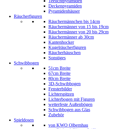
Teelichtpyramiden
Deckenpyramiden
Pyramidenhäuser
Räucherfiguren
Räuchermännchen bis 14cm
Räuchermänner von 15 bis 19cm
Räuchermänner von 20 bis 29cm
Räuchermänner ab 30cm
Kantenhocker
Kugelräucherfiguren
Räucherhäuschen
Sonstiges
Schwibbogen
51cm Breite
67cm Breite
80cm Breite
3D-Schwibbogen
Fensterbilder
Lichterspitzen
Lichterbogen mit Figuren
wetterfeste Außenbögen
Schwibbogen aus Glas
Zubehör
Spieldosen
von KWO Olbernhau