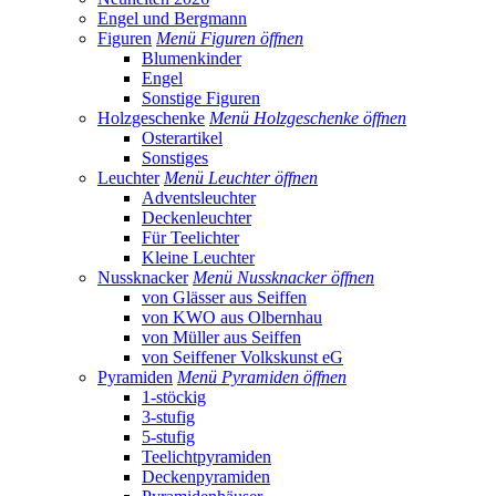
Engel und Bergmann
Figuren
Menü Figuren öffnen
Blumenkinder
Engel
Sonstige Figuren
Holzgeschenke
Menü Holzgeschenke öffnen
Osterartikel
Sonstiges
Leuchter
Menü Leuchter öffnen
Adventsleuchter
Deckenleuchter
Für Teelichter
Kleine Leuchter
Nussknacker
Menü Nussknacker öffnen
von Glässer aus Seiffen
von KWO aus Olbernhau
von Müller aus Seiffen
von Seiffener Volkskunst eG
Pyramiden
Menü Pyramiden öffnen
1-stöckig
3-stufig
5-stufig
Teelichtpyramiden
Deckenpyramiden