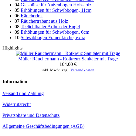
04.
Glashülse für Außenbogen Holzstolz
05.
Erhöhungen für Schwibbogen, 11cm
06.
Räucherlok
07.
Räuchertrabant aus Holz
08.
Teelichthalter Arthur der Engel
09.
Erhöhungen für Schwibbogen, 6cm
10.
Schwibbogen Frauenkirche, extra
Highlights
Müller Räuchermann - Rotkreuz Sanitäter mit Trage
164.00 €
inkl. MwSt. zzgl.
Versandkosten
Information
Versand und Zahlung
Widerrufsrecht
Privatsphäre und Datenschutz
Allgemeine Geschäftsbedingungen (AGB)