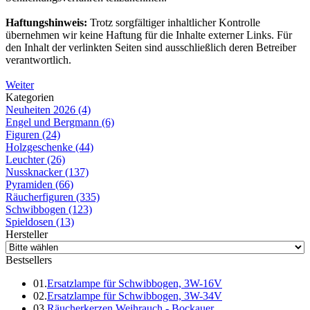
Haftungshinweis:
Trotz sorgfältiger inhaltlicher Kontrolle
übernehmen wir keine Haftung für die Inhalte externer Links. Für
den Inhalt der verlinkten Seiten sind ausschließlich deren Betreiber
verantwortlich.
Weiter
Kategorien
Neuheiten 2026 (4)
Engel und Bergmann (6)
Figuren (24)
Holzgeschenke (44)
Leuchter (26)
Nussknacker (137)
Pyramiden (66)
Räucherfiguren (335)
Schwibbogen (123)
Spieldosen (13)
Hersteller
Bestsellers
01.
Ersatzlampe für Schwibbogen, 3W-16V
02.
Ersatzlampe für Schwibbogen, 3W-34V
03.
Räucherkerzen Weihrauch - Bockauer