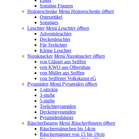
Engel
Sonstige Figuren
Holzgeschenke
Menü Holzgeschenke öffnen
Osterartikel
Sonstiges
Leuchter
Menü Leuchter öffnen
Adventsleuchter
Deckenleuchter
Für Teelichter
Kleine Leuchter
Nussknacker
Menü Nussknacker öffnen
von Glässer aus Seiffen
von KWO aus Olbernhau
von Müller aus Seiffen
von Seiffener Volkskunst eG
Pyramiden
Menü Pyramiden öffnen
1-stöckig
3-stufig
5-stufig
Teelichtpyramiden
Deckenpyramiden
Pyramidenhäuser
Räucherfiguren
Menü Räucherfiguren öffnen
Räuchermännchen bis 14cm
Räuchermänner von 15 bis 19cm