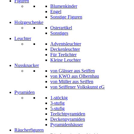
Figuren
Blumenkinder
Engel
Sonstige Figuren
Holzgeschenke
Osterartikel
Sonstiges
Leuchter
Adventsleuchter
Deckenleuchter
Für Teelichter
Kleine Leuchter
Nussknacker
von Glässer aus Seiffen
von KWO aus Olbernhau
von Müller aus Seiffen
von Seiffener Volkskunst eG
Pyramiden
1-stöckig
3-stufig
5-stufig
Teelichtpyramiden
Deckenpyramiden
Pyramidenhäuser
Räucherfiguren