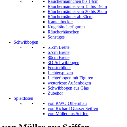
Räuchermännchen bis 14cm
Räuchermänner von 15 bis 19cm
Räuchermänner von 20 bis 29cm
Räuchermänner ab 30cm
Kantenhocker
Kugelräucherfiguren
Räucherhäuschen
Sonstiges
Schwibbogen
51cm Breite
67cm Breite
80cm Breite
3D-Schwibbogen
Fensterbilder
Lichterspitzen
Lichterbogen mit Figuren
wetterfeste Außenbögen
Schwibbogen aus Glas
Zubehör
Spieldosen
von KWO Olbernhau
von Richard Glässer Seiffen
von Müller aus Seiffen