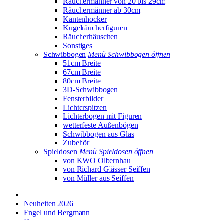
Räuchermänner von 20 bis 29cm
Räuchermänner ab 30cm
Kantenhocker
Kugelräucherfiguren
Räucherhäuschen
Sonstiges
Schwibbogen
Menü Schwibbogen öffnen
51cm Breite
67cm Breite
80cm Breite
3D-Schwibbogen
Fensterbilder
Lichterspitzen
Lichterbogen mit Figuren
wetterfeste Außenbögen
Schwibbogen aus Glas
Zubehör
Spieldosen
Menü Spieldosen öffnen
von KWO Olbernhau
von Richard Glässer Seiffen
von Müller aus Seiffen
Neuheiten 2026
Engel und Bergmann