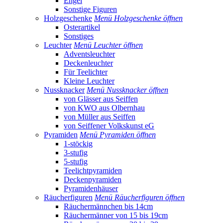
Engel
Sonstige Figuren
Holzgeschenke
Menü Holzgeschenke öffnen
Osterartikel
Sonstiges
Leuchter
Menü Leuchter öffnen
Adventsleuchter
Deckenleuchter
Für Teelichter
Kleine Leuchter
Nussknacker
Menü Nussknacker öffnen
von Glässer aus Seiffen
von KWO aus Olbernhau
von Müller aus Seiffen
von Seiffener Volkskunst eG
Pyramiden
Menü Pyramiden öffnen
1-stöckig
3-stufig
5-stufig
Teelichtpyramiden
Deckenpyramiden
Pyramidenhäuser
Räucherfiguren
Menü Räucherfiguren öffnen
Räuchermännchen bis 14cm
Räuchermänner von 15 bis 19cm