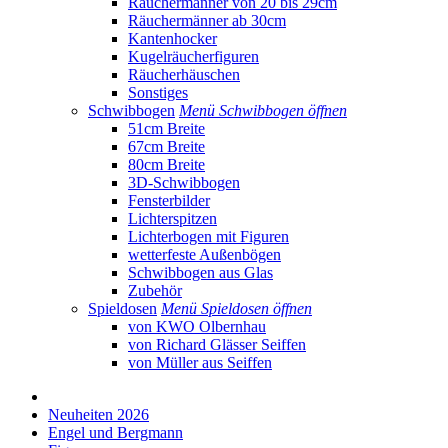
Räuchermänner von 20 bis 29cm
Räuchermänner ab 30cm
Kantenhocker
Kugelräucherfiguren
Räucherhäuschen
Sonstiges
Schwibbogen
Menü Schwibbogen öffnen
51cm Breite
67cm Breite
80cm Breite
3D-Schwibbogen
Fensterbilder
Lichterspitzen
Lichterbogen mit Figuren
wetterfeste Außenbögen
Schwibbogen aus Glas
Zubehör
Spieldosen
Menü Spieldosen öffnen
von KWO Olbernhau
von Richard Glässer Seiffen
von Müller aus Seiffen
Neuheiten 2026
Engel und Bergmann