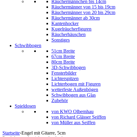
Räuchermännchen bis 14cm
Räuchermänner von 15 bis 19cm
Räuchermänner von 20 bis 29cm
Räuchermänner ab 30cm
Kantenhocker
Kugelräucherfiguren
Räucherhäuschen
Sonstiges
Schwibbogen
51cm Breite
67cm Breite
80cm Breite
3D-Schwibbogen
Fensterbilder
Lichterspitzen
Lichterbogen mit Figuren
wetterfeste Außenbögen
Schwibbogen aus Glas
Zubehör
Spieldosen
von KWO Olbernhau
von Richard Glässer Seiffen
von Müller aus Seiffen
Startseite
›
Engel mit Gitarre, 5cm