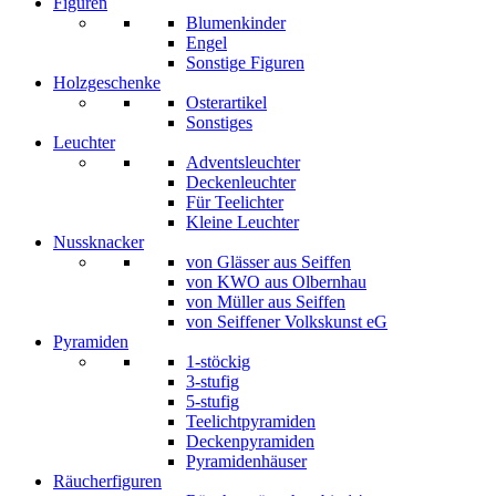
Figuren
Blumenkinder
Engel
Sonstige Figuren
Holzgeschenke
Osterartikel
Sonstiges
Leuchter
Adventsleuchter
Deckenleuchter
Für Teelichter
Kleine Leuchter
Nussknacker
von Glässer aus Seiffen
von KWO aus Olbernhau
von Müller aus Seiffen
von Seiffener Volkskunst eG
Pyramiden
1-stöckig
3-stufig
5-stufig
Teelichtpyramiden
Deckenpyramiden
Pyramidenhäuser
Räucherfiguren