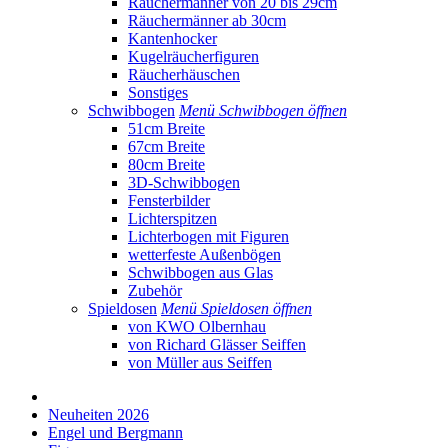
Räuchermänner von 20 bis 29cm
Räuchermänner ab 30cm
Kantenhocker
Kugelräucherfiguren
Räucherhäuschen
Sonstiges
Schwibbogen
Menü Schwibbogen öffnen
51cm Breite
67cm Breite
80cm Breite
3D-Schwibbogen
Fensterbilder
Lichterspitzen
Lichterbogen mit Figuren
wetterfeste Außenbögen
Schwibbogen aus Glas
Zubehör
Spieldosen
Menü Spieldosen öffnen
von KWO Olbernhau
von Richard Glässer Seiffen
von Müller aus Seiffen
Neuheiten 2026
Engel und Bergmann