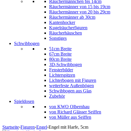
Räuchermännchen bis 14cm
Räuchermänner von 15 bis 19cm
Räuchermänner von 20 bis 29cm
Räuchermänner ab 30cm
Kantenhocker
Kugelräucherfiguren
Räucherhäuschen
Sonstiges
Schwibbogen
51cm Breite
67cm Breite
80cm Breite
3D-Schwibbogen
Fensterbilder
Lichterspitzen
Lichterbogen mit Figuren
wetterfeste Außenbögen
Schwibbogen aus Glas
Zubehör
Spieldosen
von KWO Olbernhau
von Richard Glässer Seiffen
von Müller aus Seiffen
Startseite
›
Figuren
›
Engel
›
Engel mit Harfe, 5cm