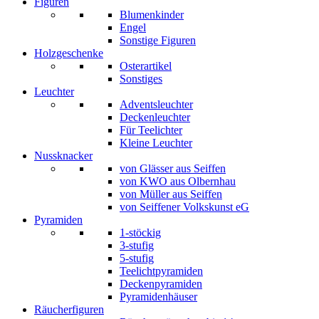
Figuren
Blumenkinder
Engel
Sonstige Figuren
Holzgeschenke
Osterartikel
Sonstiges
Leuchter
Adventsleuchter
Deckenleuchter
Für Teelichter
Kleine Leuchter
Nussknacker
von Glässer aus Seiffen
von KWO aus Olbernhau
von Müller aus Seiffen
von Seiffener Volkskunst eG
Pyramiden
1-stöckig
3-stufig
5-stufig
Teelichtpyramiden
Deckenpyramiden
Pyramidenhäuser
Räucherfiguren