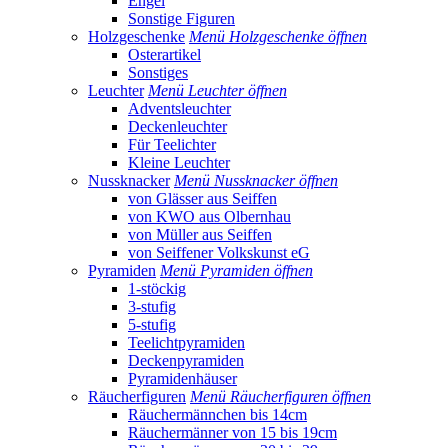
Engel
Sonstige Figuren
Holzgeschenke
Menü Holzgeschenke öffnen
Osterartikel
Sonstiges
Leuchter
Menü Leuchter öffnen
Adventsleuchter
Deckenleuchter
Für Teelichter
Kleine Leuchter
Nussknacker
Menü Nussknacker öffnen
von Glässer aus Seiffen
von KWO aus Olbernhau
von Müller aus Seiffen
von Seiffener Volkskunst eG
Pyramiden
Menü Pyramiden öffnen
1-stöckig
3-stufig
5-stufig
Teelichtpyramiden
Deckenpyramiden
Pyramidenhäuser
Räucherfiguren
Menü Räucherfiguren öffnen
Räuchermännchen bis 14cm
Räuchermänner von 15 bis 19cm