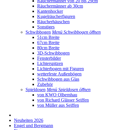
Räuchermänner von 20 bis 29cm
Räuchermänner ab 30cm
Kantenhocker
Kugelräucherfiguren
Räucherhäuschen
Sonstiges
Schwibbogen
Menü Schwibbogen öffnen
51cm Breite
67cm Breite
80cm Breite
3D-Schwibbogen
Fensterbilder
Lichterspitzen
Lichterbogen mit Figuren
wetterfeste Außenbögen
Schwibbogen aus Glas
Zubehör
Spieldosen
Menü Spieldosen öffnen
von KWO Olbernhau
von Richard Glässer Seiffen
von Müller aus Seiffen
Neuheiten 2026
Engel und Bergmann