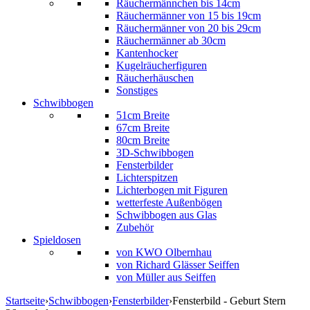
Räuchermännchen bis 14cm
Räuchermänner von 15 bis 19cm
Räuchermänner von 20 bis 29cm
Räuchermänner ab 30cm
Kantenhocker
Kugelräucherfiguren
Räucherhäuschen
Sonstiges
Schwibbogen
51cm Breite
67cm Breite
80cm Breite
3D-Schwibbogen
Fensterbilder
Lichterspitzen
Lichterbogen mit Figuren
wetterfeste Außenbögen
Schwibbogen aus Glas
Zubehör
Spieldosen
von KWO Olbernhau
von Richard Glässer Seiffen
von Müller aus Seiffen
Startseite
›
Schwibbogen
›
Fensterbilder
›
Fensterbild - Geburt Stern