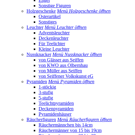
Engel
Sonstige Figuren
Holzgeschenke
Menü Holzgeschenke öffnen
Osterartikel
Sonstiges
Leuchter
Menü Leuchter öffnen
Adventsleuchter
Deckenleuchter
Für Teelichter
Kleine Leuchter
Nussknacker
Menü Nussknacker öffnen
von Glässer aus Seiffen
von KWO aus Olbernhau
von Müller aus Seiffen
von Seiffener Volkskunst eG
Pyramiden
Menü Pyramiden öffnen
1-stöckig
3-stufig
5-stufig
Teelichtpyramiden
Deckenpyramiden
Pyramidenhäuser
Räucherfiguren
Menü Räucherfiguren öffnen
Räuchermännchen bis 14cm
Räuchermänner von 15 bis 19cm