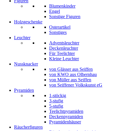
Figuren
Blumenkinder
Engel
Sonstige Figuren
Holzgeschenke
Osterartikel
Sonstiges
Leuchter
Adventsleuchter
Deckenleuchter
Für Teelichter
Kleine Leuchter
Nussknacker
von Glässer aus Seiffen
von KWO aus Olbernhau
von Müller aus Seiffen
von Seiffener Volkskunst eG
Pyramiden
1-stöckig
3-stufig
5-stufig
Teelichtpyramiden
Deckenpyramiden
Pyramidenhäuser
Räucherfiguren