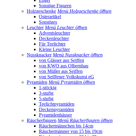
Engel
Sonstige Figuren
Holzgeschenke
Menü Holzgeschenke öffnen
Osterartikel
Sonstiges
Leuchter
Menü Leuchter öffnen
Adventsleuchter
Deckenleuchter
Für Teelichter
Kleine Leuchter
Nussknacker
Menü Nussknacker öffnen
von Glässer aus Seiffen
von KWO aus Olbernhau
von Müller aus Seiffen
von Seiffener Volkskunst eG
Pyramiden
Menü Pyramiden öffnen
1-stöckig
3-stufig
5-stufig
Teelichtpyramiden
Deckenpyramiden
Pyramidenhäuser
Räucherfiguren
Menü Räucherfiguren öffnen
Räuchermännchen bis 14cm
Räuchermänner von 15 bis 19cm