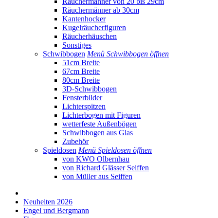
Räuchermänner von 20 bis 29cm
Räuchermänner ab 30cm
Kantenhocker
Kugelräucherfiguren
Räucherhäuschen
Sonstiges
Schwibbogen
Menü Schwibbogen öffnen
51cm Breite
67cm Breite
80cm Breite
3D-Schwibbogen
Fensterbilder
Lichterspitzen
Lichterbogen mit Figuren
wetterfeste Außenbögen
Schwibbogen aus Glas
Zubehör
Spieldosen
Menü Spieldosen öffnen
von KWO Olbernhau
von Richard Glässer Seiffen
von Müller aus Seiffen
Neuheiten 2026
Engel und Bergmann