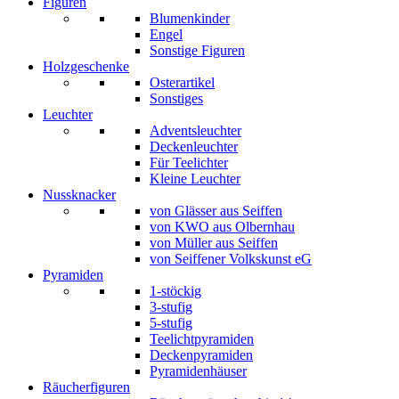
Figuren
Blumenkinder
Engel
Sonstige Figuren
Holzgeschenke
Osterartikel
Sonstiges
Leuchter
Adventsleuchter
Deckenleuchter
Für Teelichter
Kleine Leuchter
Nussknacker
von Glässer aus Seiffen
von KWO aus Olbernhau
von Müller aus Seiffen
von Seiffener Volkskunst eG
Pyramiden
1-stöckig
3-stufig
5-stufig
Teelichtpyramiden
Deckenpyramiden
Pyramidenhäuser
Räucherfiguren