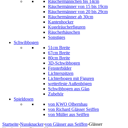
Räuchermännchen bis 14cm
Räuchermänner von 15 bis 19cm
Räuchermänner von 20 bis 29cm
Räuchermänner ab 30cm
Kantenhocker
Kugelräucherfiguren
Räucherhäuschen
Sonstiges
Schwibbogen
51cm Breite
67cm Breite
80cm Breite
3D-Schwibbogen
Fensterbilder
Lichterspitzen
Lichterbogen mit Figuren
wetterfeste Außenbögen
Schwibbogen aus Glas
Zubehör
Spieldosen
von KWO Olbernhau
von Richard Glässer Seiffen
von Müller aus Seiffen
Startseite
›
Nussknacker
›
von Glässer aus Seiffen
›
Glässer