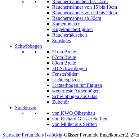
Räuchermännchen bis 14cm
Räuchermänner von 15 bis 19cm
Räuchermänner von 20 bis 29cm
Räuchermänner ab 30cm
Kantenhocker
Kugelräucherfiguren
Räucherhäuschen
Sonstiges
Schwibbogen
51cm Breite
67cm Breite
80cm Breite
3D-Schwibbogen
Fensterbilder
Lichterspitzen
Lichterbogen mit Figuren
wetterfeste Außenbögen
Schwibbogen aus Glas
Zubehör
Spieldosen
von KWO Olbernhau
von Richard Glässer Seiffen
von Müller aus Seiffen
Startseite
›
Pyramiden
›
1-stöckig
›
Glässer Pyramide Engelkonzert2, 27