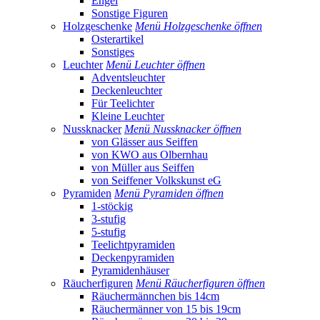
Engel
Sonstige Figuren
Holzgeschenke
Menü Holzgeschenke öffnen
Osterartikel
Sonstiges
Leuchter
Menü Leuchter öffnen
Adventsleuchter
Deckenleuchter
Für Teelichter
Kleine Leuchter
Nussknacker
Menü Nussknacker öffnen
von Glässer aus Seiffen
von KWO aus Olbernhau
von Müller aus Seiffen
von Seiffener Volkskunst eG
Pyramiden
Menü Pyramiden öffnen
1-stöckig
3-stufig
5-stufig
Teelichtpyramiden
Deckenpyramiden
Pyramidenhäuser
Räucherfiguren
Menü Räucherfiguren öffnen
Räuchermännchen bis 14cm
Räuchermänner von 15 bis 19cm