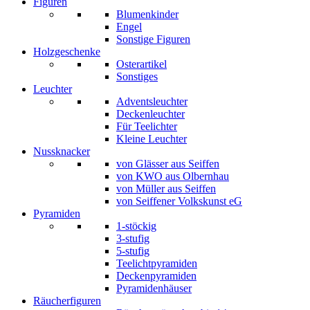
Figuren
Blumenkinder
Engel
Sonstige Figuren
Holzgeschenke
Osterartikel
Sonstiges
Leuchter
Adventsleuchter
Deckenleuchter
Für Teelichter
Kleine Leuchter
Nussknacker
von Glässer aus Seiffen
von KWO aus Olbernhau
von Müller aus Seiffen
von Seiffener Volkskunst eG
Pyramiden
1-stöckig
3-stufig
5-stufig
Teelichtpyramiden
Deckenpyramiden
Pyramidenhäuser
Räucherfiguren