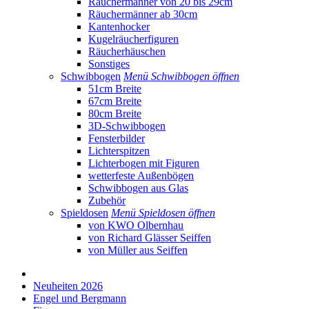
Räuchermänner von 20 bis 29cm
Räuchermänner ab 30cm
Kantenhocker
Kugelräucherfiguren
Räucherhäuschen
Sonstiges
Schwibbogen
Menü Schwibbogen öffnen
51cm Breite
67cm Breite
80cm Breite
3D-Schwibbogen
Fensterbilder
Lichterspitzen
Lichterbogen mit Figuren
wetterfeste Außenbögen
Schwibbogen aus Glas
Zubehör
Spieldosen
Menü Spieldosen öffnen
von KWO Olbernhau
von Richard Glässer Seiffen
von Müller aus Seiffen
Neuheiten 2026
Engel und Bergmann