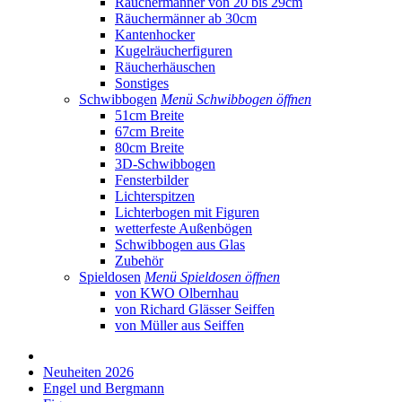
Räuchermänner von 20 bis 29cm
Räuchermänner ab 30cm
Kantenhocker
Kugelräucherfiguren
Räucherhäuschen
Sonstiges
Schwibbogen
Menü Schwibbogen öffnen
51cm Breite
67cm Breite
80cm Breite
3D-Schwibbogen
Fensterbilder
Lichterspitzen
Lichterbogen mit Figuren
wetterfeste Außenbögen
Schwibbogen aus Glas
Zubehör
Spieldosen
Menü Spieldosen öffnen
von KWO Olbernhau
von Richard Glässer Seiffen
von Müller aus Seiffen
Neuheiten 2026
Engel und Bergmann