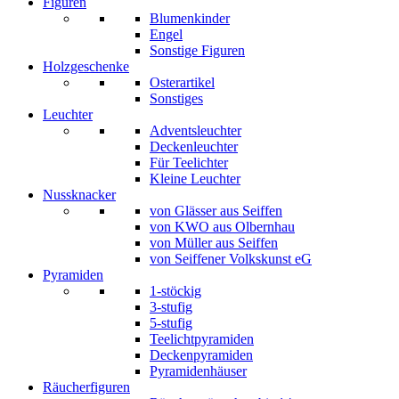
Figuren
Blumenkinder
Engel
Sonstige Figuren
Holzgeschenke
Osterartikel
Sonstiges
Leuchter
Adventsleuchter
Deckenleuchter
Für Teelichter
Kleine Leuchter
Nussknacker
von Glässer aus Seiffen
von KWO aus Olbernhau
von Müller aus Seiffen
von Seiffener Volkskunst eG
Pyramiden
1-stöckig
3-stufig
5-stufig
Teelichtpyramiden
Deckenpyramiden
Pyramidenhäuser
Räucherfiguren