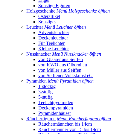
Engel
Sonstige Figuren
Holzgeschenke
Menü Holzgeschenke öffnen
Osterartikel
Sonstiges
Leuchter
Menü Leuchter öffnen
Adventsleuchter
Deckenleuchter
Für Teelichter
Kleine Leuchter
Nussknacker
Menü Nussknacker öffnen
von Glässer aus Seiffen
von KWO aus Olbernhau
von Müller aus Seiffen
von Seiffener Volkskunst eG
Pyramiden
Menü Pyramiden öffnen
1-stöckig
3-stufig
5-stufig
Teelichtpyramiden
Deckenpyramiden
Pyramidenhäuser
Räucherfiguren
Menü Räucherfiguren öffnen
Räuchermännchen bis 14cm
Räuchermänner von 15 bis 19cm