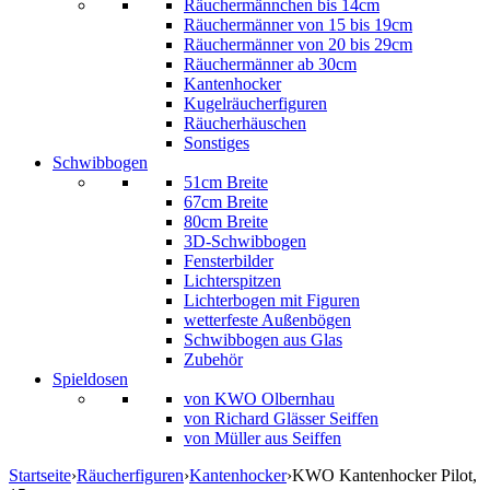
Räuchermännchen bis 14cm
Räuchermänner von 15 bis 19cm
Räuchermänner von 20 bis 29cm
Räuchermänner ab 30cm
Kantenhocker
Kugelräucherfiguren
Räucherhäuschen
Sonstiges
Schwibbogen
51cm Breite
67cm Breite
80cm Breite
3D-Schwibbogen
Fensterbilder
Lichterspitzen
Lichterbogen mit Figuren
wetterfeste Außenbögen
Schwibbogen aus Glas
Zubehör
Spieldosen
von KWO Olbernhau
von Richard Glässer Seiffen
von Müller aus Seiffen
Startseite
›
Räucherfiguren
›
Kantenhocker
›
KWO Kantenhocker Pilot,