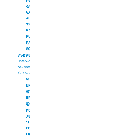
29CM
RÄUCHERMÄNNER
AB
30CM
KANTENHOCKER
KUGELRÄUCHERFIGUREN
RÄUCHERHÄUSCHEN
SONSTIGES
SCHWIBBOGEN
MENÜ
SCHWIBBOGEN
ÖFFNEN
51CM
BREITE
67CM
BREITE
80CM
BREITE
3D-
SCHWIBBOGEN
FENSTERBILDER
LICHTERSPITZEN