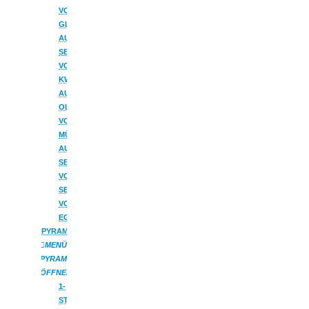
VON
GLÄSSER
AUS
SEIFFEN
VON
KWO
AUS
OLBERNHAU
VON
MÜLLER
AUS
SEIFFEN
VON
SEIFFENER
VOLKSKUNST
EG
PYRAMIDEN
MENÜ
PYRAMIDEN
ÖFFNEN
1-
STÖCKIG