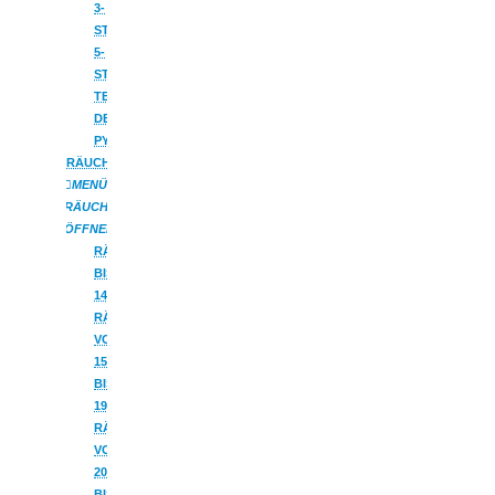
3-
STUFIG
5-
STUFIG
TEELICHTPYRAMIDEN
DECKENPYRAMIDEN
PYRAMIDENHÄUSER
RÄUCHERFIGUREN
MENÜ
RÄUCHERFIGUREN
ÖFFNEN
RÄUCHERMÄNNCHEN
BIS
14CM
RÄUCHERMÄNNER
VON
15
BIS
19CM
RÄUCHERMÄNNER
VON
20
BIS