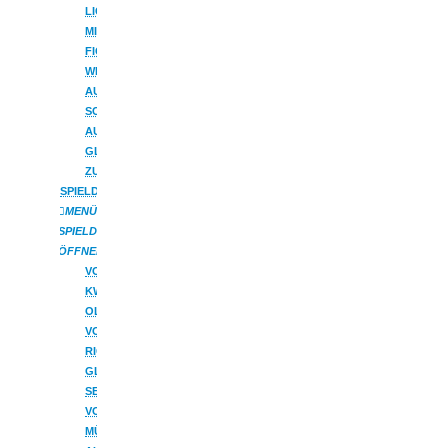
LICHTERBOGEN
MIT
FIGUREN
WETTERFESTE
AUSSENBÖGEN
SCHWIBBOGEN
AUS
GLAS
ZUBEHÖR
SPIELDOSEN
MENÜ
SPIELDOSEN
ÖFFNEN
VON
KWO
OLBERNHAU
VON
RICHARD
GLÄSSER
SEIFFEN
VON
MÜLLER