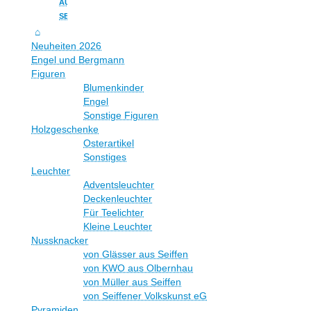
AUS
SEIFFEN
Neuheiten 2026
Engel und Bergmann
Figuren
Blumenkinder
Engel
Sonstige Figuren
Holzgeschenke
Osterartikel
Sonstiges
Leuchter
Adventsleuchter
Deckenleuchter
Für Teelichter
Kleine Leuchter
Nussknacker
von Glässer aus Seiffen
von KWO aus Olbernhau
von Müller aus Seiffen
von Seiffener Volkskunst eG
Pyramiden