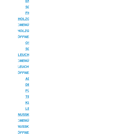
ENGEL
SONSTIGE
FIGUREN
HOLZGESCHENKE
MENÜ
HOLZGESCHENKE
ÖFFNEN
OSTERARTIKEL
SONSTIGES
LEUCHTER
MENÜ
LEUCHTER
ÖFFNEN
ADVENTSLEUCHTER
DECKENLEUCHTER
FÜR
TEELICHTER
KLEINE
LEUCHTER
NUSSKNACKER
MENÜ
NUSSKNACKER
ÖFFNEN