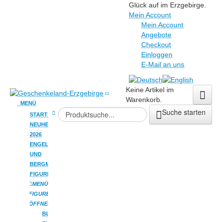
Glück auf im Erzgebirge.
Mein Account
Mein Account
Angebote
Checkout
Einloggen
E-Mail an uns
Keine Artikel im
Warenkorb.
MENÜ
Suche starten
STARTSEITE
NEUHEITEN
2026
ENGEL
UND
BERGMANN
FIGUREN
MENÜ
FIGUREN
ÖFFNEN
BLUMENKINDER