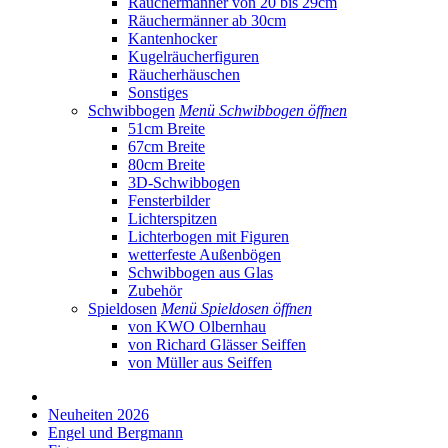
Räuchermänner von 20 bis 29cm
Räuchermänner ab 30cm
Kantenhocker
Kugelräucherfiguren
Räucherhäuschen
Sonstiges
Schwibbogen
Menü Schwibbogen öffnen
51cm Breite
67cm Breite
80cm Breite
3D-Schwibbogen
Fensterbilder
Lichterspitzen
Lichterbogen mit Figuren
wetterfeste Außenbögen
Schwibbogen aus Glas
Zubehör
Spieldosen
Menü Spieldosen öffnen
von KWO Olbernhau
von Richard Glässer Seiffen
von Müller aus Seiffen
Neuheiten 2026
Engel und Bergmann