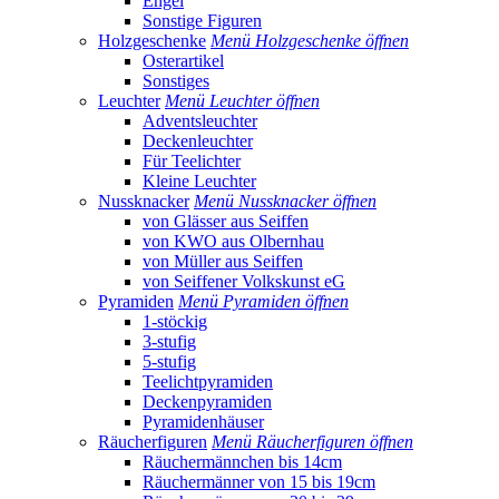
Engel
Sonstige Figuren
Holzgeschenke
Menü Holzgeschenke öffnen
Osterartikel
Sonstiges
Leuchter
Menü Leuchter öffnen
Adventsleuchter
Deckenleuchter
Für Teelichter
Kleine Leuchter
Nussknacker
Menü Nussknacker öffnen
von Glässer aus Seiffen
von KWO aus Olbernhau
von Müller aus Seiffen
von Seiffener Volkskunst eG
Pyramiden
Menü Pyramiden öffnen
1-stöckig
3-stufig
5-stufig
Teelichtpyramiden
Deckenpyramiden
Pyramidenhäuser
Räucherfiguren
Menü Räucherfiguren öffnen
Räuchermännchen bis 14cm
Räuchermänner von 15 bis 19cm