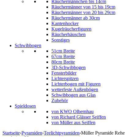
Räuchermännchen bis 14cm
Räuchermänner von 15 bis 19cm
Räuchermänner von 20 bis 29cm
Räuchermänner ab 30cm
Kantenhocker
Kugelräucherfiguren
Räucherhäuschen
Sonstiges
Schwibbogen
51cm Breite
67cm Breite
80cm Breite
3D-Schwibbogen
Fensterbilder
Lichterspitzen
Lichterbogen mit Figuren
wetterfeste Außenbögen
Schwibbogen aus Glas
Zubehör
Spieldosen
von KWO Olbernhau
von Richard Glässer Seiffen
von Müller aus Seiffen
Startseite
›
Pyramiden
›
Teelichtpyramiden
›
Müller Pyramide Rehe