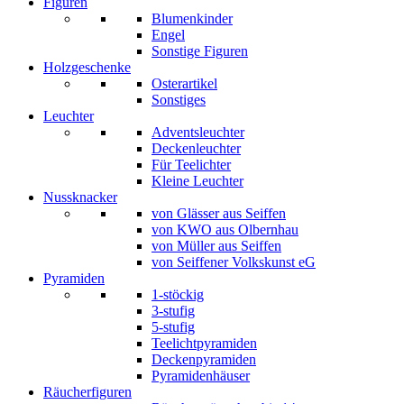
Figuren
Blumenkinder
Engel
Sonstige Figuren
Holzgeschenke
Osterartikel
Sonstiges
Leuchter
Adventsleuchter
Deckenleuchter
Für Teelichter
Kleine Leuchter
Nussknacker
von Glässer aus Seiffen
von KWO aus Olbernhau
von Müller aus Seiffen
von Seiffener Volkskunst eG
Pyramiden
1-stöckig
3-stufig
5-stufig
Teelichtpyramiden
Deckenpyramiden
Pyramidenhäuser
Räucherfiguren