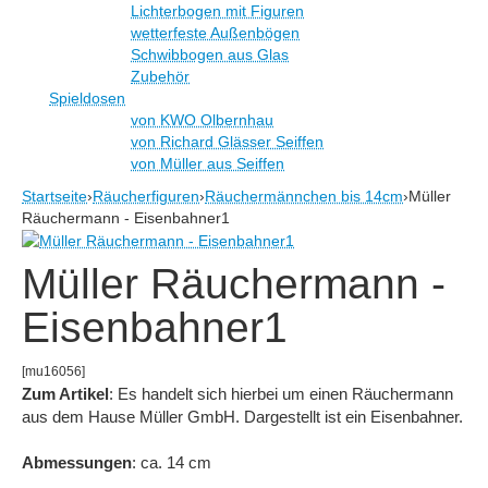
Lichterbogen mit Figuren
wetterfeste Außenbögen
Schwibbogen aus Glas
Zubehör
Spieldosen
von KWO Olbernhau
von Richard Glässer Seiffen
von Müller aus Seiffen
Startseite
›
Räucherfiguren
›
Räuchermännchen bis 14cm
›
Müller
Räuchermann - Eisenbahner1
Müller Räuchermann -
Eisenbahner1
[mu16056]
Zum Artikel
: Es handelt sich hierbei um einen Räuchermann
aus dem Hause Müller GmbH. Dargestellt ist ein Eisenbahner.
Abmessungen
: ca. 14 cm