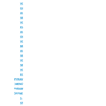
VON
GLÄSSER
AUS
SEIFFEN
VON
KWO
AUS
OLBERNHAU
VON
MÜLLER
AUS
SEIFFEN
VON
SEIFFENER
VOLKSKUNST
EG
PYRAMIDEN
MENÜ
PYRAMIDEN
ÖFFNEN
1-
STÖCKIG