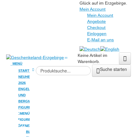
Glück auf im Erzgebirge.
Mein Account
Mein Account
Angebote
Checkout
Einloggen
E-Mail an uns
Keine Artikel im
Warenkorb.
MENÜ
Suche starten
STARTSEITE
NEUHEITEN
2026
ENGEL
UND
BERGMANN
FIGUREN
MENÜ
FIGUREN
ÖFFNEN
BLUMENKINDER