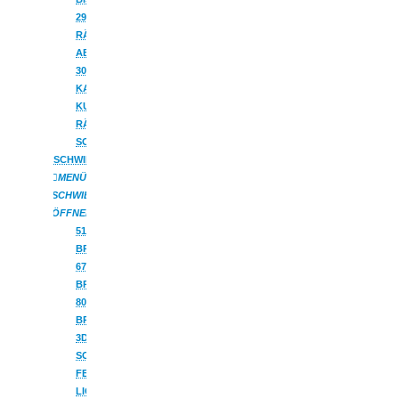
29CM
RÄUCHERMÄNNER
AB
30CM
KANTENHOCKER
KUGELRÄUCHERFIGUREN
RÄUCHERHÄUSCHEN
SONSTIGES
SCHWIBBOGEN
MENÜ
SCHWIBBOGEN
ÖFFNEN
51CM
BREITE
67CM
BREITE
80CM
BREITE
3D-
SCHWIBBOGEN
FENSTERBILDER
LICHTERSPITZEN