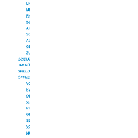
LICHTERBOGEN
MIT
FIGUREN
WETTERFESTE
AUSSENBÖGEN
SCHWIBBOGEN
AUS
GLAS
ZUBEHÖR
SPIELDOSEN
MENÜ
SPIELDOSEN
ÖFFNEN
VON
KWO
OLBERNHAU
VON
RICHARD
GLÄSSER
SEIFFEN
VON
MÜLLER