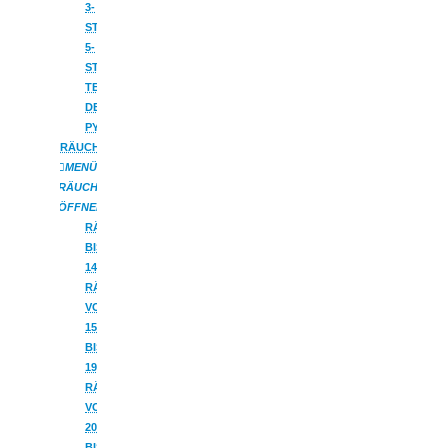
3-
STUFIG
5-
STUFIG
TEELICHTPYRAMIDEN
DECKENPYRAMIDEN
PYRAMIDENHÄUSER
RÄUCHERFIGUREN
MENÜ
RÄUCHERFIGUREN
ÖFFNEN
RÄUCHERMÄNNCHEN
BIS
14CM
RÄUCHERMÄNNER
VON
15
BIS
19CM
RÄUCHERMÄNNER
VON
20
BIS