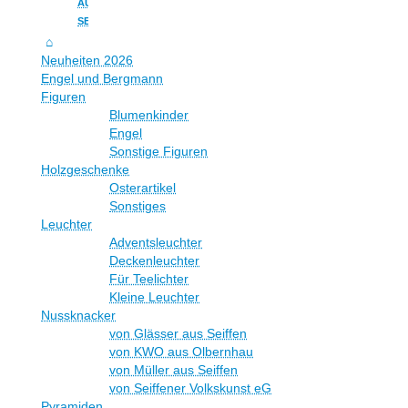
AUS
SEIFFEN
Neuheiten 2026
Engel und Bergmann
Figuren
Blumenkinder
Engel
Sonstige Figuren
Holzgeschenke
Osterartikel
Sonstiges
Leuchter
Adventsleuchter
Deckenleuchter
Für Teelichter
Kleine Leuchter
Nussknacker
von Glässer aus Seiffen
von KWO aus Olbernhau
von Müller aus Seiffen
von Seiffener Volkskunst eG
Pyramiden