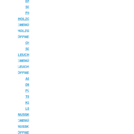
ENGEL
SONSTIGE
FIGUREN
HOLZGESCHENKE
MENÜ
HOLZGESCHENKE
ÖFFNEN
OSTERARTIKEL
SONSTIGES
LEUCHTER
MENÜ
LEUCHTER
ÖFFNEN
ADVENTSLEUCHTER
DECKENLEUCHTER
FÜR
TEELICHTER
KLEINE
LEUCHTER
NUSSKNACKER
MENÜ
NUSSKNACKER
ÖFFNEN