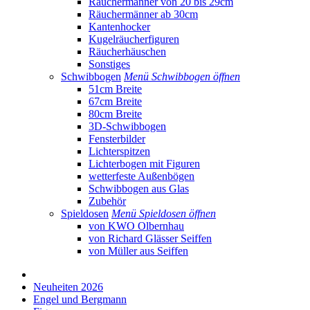
Räuchermänner von 20 bis 29cm
Räuchermänner ab 30cm
Kantenhocker
Kugelräucherfiguren
Räucherhäuschen
Sonstiges
Schwibbogen
Menü Schwibbogen öffnen
51cm Breite
67cm Breite
80cm Breite
3D-Schwibbogen
Fensterbilder
Lichterspitzen
Lichterbogen mit Figuren
wetterfeste Außenbögen
Schwibbogen aus Glas
Zubehör
Spieldosen
Menü Spieldosen öffnen
von KWO Olbernhau
von Richard Glässer Seiffen
von Müller aus Seiffen
Neuheiten 2026
Engel und Bergmann