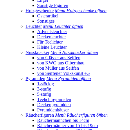
Engel
Sonstige Figuren
Holzgeschenke
Menü Holzgeschenke öffnen
Osterartikel
Sonstiges
Leuchter
Menü Leuchter öffnen
Adventsleuchter
Deckenleuchter
Für Teelichter
Kleine Leuchter
Nussknacker
Menü Nussknacker öffnen
von Glässer aus Seiffen
von KWO aus Olbernhau
von Müller aus Seiffen
von Seiffener Volkskunst eG
Pyramiden
Menü Pyramiden öffnen
1-stöckig
3-stufig
5-stufig
Teelichtpyramiden
Deckenpyramiden
Pyramidenhäuser
Räucherfiguren
Menü Räucherfiguren öffnen
Räuchermännchen bis 14cm
Räuchermänner von 15 bis 19cm