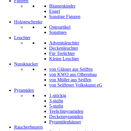
Figuren
Blumenkinder
Engel
Sonstige Figuren
Holzgeschenke
Osterartikel
Sonstiges
Leuchter
Adventsleuchter
Deckenleuchter
Für Teelichter
Kleine Leuchter
Nussknacker
von Glässer aus Seiffen
von KWO aus Olbernhau
von Müller aus Seiffen
von Seiffener Volkskunst eG
Pyramiden
1-stöckig
3-stufig
5-stufig
Teelichtpyramiden
Deckenpyramiden
Pyramidenhäuser
Räucherfiguren