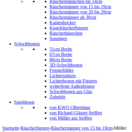
Räuchermännchen bis 14cm
Räuchermänner von 15 bis 19cm
Räuchermänner von 20 bis 29cm
Räuchermänner ab 30cm
Kantenhocker
Kugelräucherfiguren
Räucherhäuschen
Sonstiges
Schwibbogen
51cm Breite
67cm Breite
80cm Breite
3D-Schwibbogen
Fensterbilder
Lichterspitzen
Lichterbogen mit Figuren
wetterfeste Außenbögen
Schwibbogen aus Glas
Zubehör
Spieldosen
von KWO Olbernhau
von Richard Glässer Seiffen
von Müller aus Seiffen
Startseite
›
Räucherfiguren
›
Räuchermänner von 15 bis 19cm
›
Müller