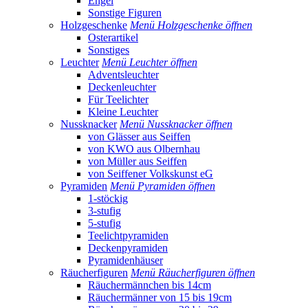
Engel
Sonstige Figuren
Holzgeschenke
Menü Holzgeschenke öffnen
Osterartikel
Sonstiges
Leuchter
Menü Leuchter öffnen
Adventsleuchter
Deckenleuchter
Für Teelichter
Kleine Leuchter
Nussknacker
Menü Nussknacker öffnen
von Glässer aus Seiffen
von KWO aus Olbernhau
von Müller aus Seiffen
von Seiffener Volkskunst eG
Pyramiden
Menü Pyramiden öffnen
1-stöckig
3-stufig
5-stufig
Teelichtpyramiden
Deckenpyramiden
Pyramidenhäuser
Räucherfiguren
Menü Räucherfiguren öffnen
Räuchermännchen bis 14cm
Räuchermänner von 15 bis 19cm