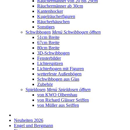
Räuchermänner von 20 bis 29cm
Räuchermänner ab 30cm
Kantenhocker
Kugelräucherfiguren
Räucherhäuschen
Sonstiges
Schwibbogen
Menü Schwibbogen öffnen
51cm Breite
67cm Breite
80cm Breite
3D-Schwibbogen
Fensterbilder
Lichterspitzen
Lichterbogen mit Figuren
wetterfeste Außenbögen
Schwibbogen aus Glas
Zubehör
Spieldosen
Menü Spieldosen öffnen
von KWO Olbernhau
von Richard Glässer Seiffen
von Müller aus Seiffen
Neuheiten 2026
Engel und Bergmann