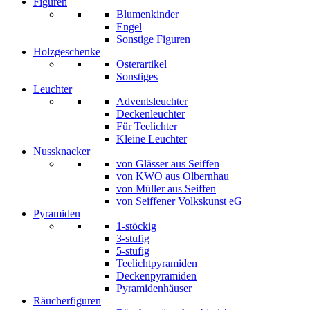
Figuren
Blumenkinder
Engel
Sonstige Figuren
Holzgeschenke
Osterartikel
Sonstiges
Leuchter
Adventsleuchter
Deckenleuchter
Für Teelichter
Kleine Leuchter
Nussknacker
von Glässer aus Seiffen
von KWO aus Olbernhau
von Müller aus Seiffen
von Seiffener Volkskunst eG
Pyramiden
1-stöckig
3-stufig
5-stufig
Teelichtpyramiden
Deckenpyramiden
Pyramidenhäuser
Räucherfiguren