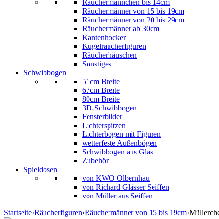
Räuchermännchen bis 14cm
Räuchermänner von 15 bis 19cm
Räuchermänner von 20 bis 29cm
Räuchermänner ab 30cm
Kantenhocker
Kugelräucherfiguren
Räucherhäuschen
Sonstiges
Schwibbogen
51cm Breite
67cm Breite
80cm Breite
3D-Schwibbogen
Fensterbilder
Lichterspitzen
Lichterbogen mit Figuren
wetterfeste Außenbögen
Schwibbogen aus Glas
Zubehör
Spieldosen
von KWO Olbernhau
von Richard Glässer Seiffen
von Müller aus Seiffen
Startseite
›
Räucherfiguren
›
Räuchermänner von 15 bis 19cm
›
Müllerche