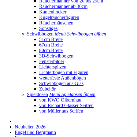
Räuchermänner von 20 bis 29cm
Räuchermänner ab 30cm
Kantenhocker
Kugelräucherfiguren
Räucherhäuschen
Sonstiges
Schwibbogen
Menü Schwibbogen öffnen
51cm Breite
67cm Breite
80cm Breite
3D-Schwibbogen
Fensterbilder
Lichterspitzen
Lichterbogen mit Figuren
wetterfeste Außenbögen
Schwibbogen aus Glas
Zubehör
Spieldosen
Menü Spieldosen öffnen
von KWO Olbernhau
von Richard Glässer Seiffen
von Müller aus Seiffen
Neuheiten 2026
Engel und Bergmann