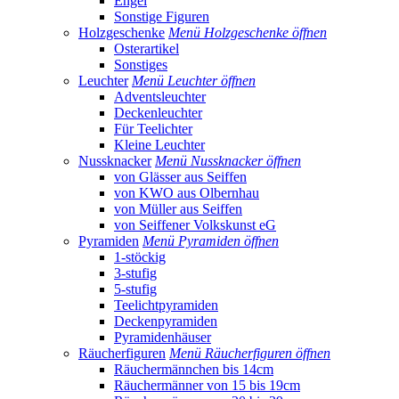
Engel
Sonstige Figuren
Holzgeschenke
Menü Holzgeschenke öffnen
Osterartikel
Sonstiges
Leuchter
Menü Leuchter öffnen
Adventsleuchter
Deckenleuchter
Für Teelichter
Kleine Leuchter
Nussknacker
Menü Nussknacker öffnen
von Glässer aus Seiffen
von KWO aus Olbernhau
von Müller aus Seiffen
von Seiffener Volkskunst eG
Pyramiden
Menü Pyramiden öffnen
1-stöckig
3-stufig
5-stufig
Teelichtpyramiden
Deckenpyramiden
Pyramidenhäuser
Räucherfiguren
Menü Räucherfiguren öffnen
Räuchermännchen bis 14cm
Räuchermänner von 15 bis 19cm