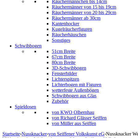
Räuchermännchen bis 14cm
Räuchermänner von 15 bis 19cm
Räuchermänner von 20 bis 29cm
Räuchermänner ab 30cm
Kantenhocker
Kugelräucherfiguren
Räucherhäuschen
Sonstiges
Schwibbogen
51cm Breite
67cm Breite
80cm Breite
3D-Schwibbogen
Fensterbilder
Lichterspitzen
Lichterbogen mit Figuren
wetterfeste Außenbögen
Schwibbogen aus Glas
Zubehör
Spieldosen
von KWO Olbernhau
von Richard Glässer Seiffen
von Müller aus Seiffen
Startseite
›
Nussknacker
›
von Seiffener Volkskunst eG
›
Nussknacker Wei