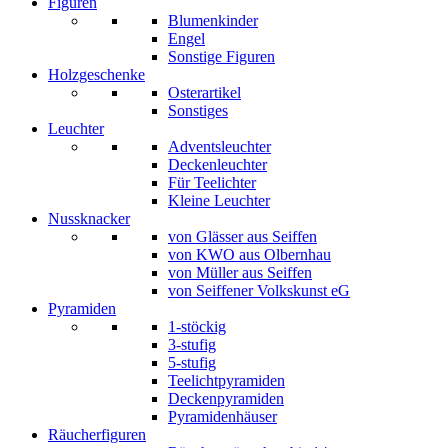
Figuren
Blumenkinder
Engel
Sonstige Figuren
Holzgeschenke
Osterartikel
Sonstiges
Leuchter
Adventsleuchter
Deckenleuchter
Für Teelichter
Kleine Leuchter
Nussknacker
von Glässer aus Seiffen
von KWO aus Olbernhau
von Müller aus Seiffen
von Seiffener Volkskunst eG
Pyramiden
1-stöckig
3-stufig
5-stufig
Teelichtpyramiden
Deckenpyramiden
Pyramidenhäuser
Räucherfiguren