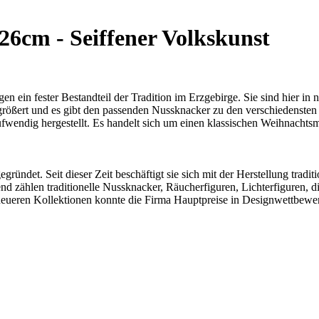
6cm - Seiffener Volkskunst
 ein fester Bestandteil der Tradition im Erzgebirge. Sie sind hier in
vergrößert und es gibt den passenden Nussknacker zu den verschiedens
fwendig hergestellt. Es handelt sich um einen klassischen Weihnachts
ründet. Seit dieser Zeit beschäftigt sie sich mit der Herstellung tradit
d zählen traditionelle Nussknacker, Räucherfiguren, Lichterfiguren, die
ueren Kollektionen konnte die Firma Hauptpreise in Designwettbewerben