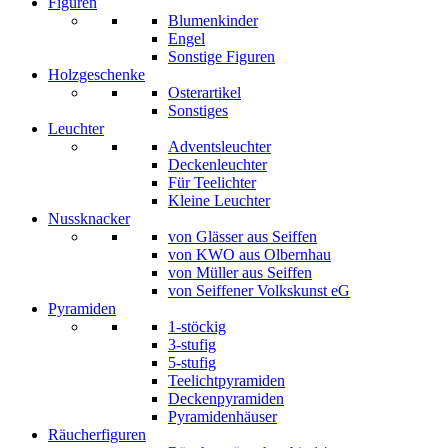
Figuren
Blumenkinder
Engel
Sonstige Figuren
Holzgeschenke
Osterartikel
Sonstiges
Leuchter
Adventsleuchter
Deckenleuchter
Für Teelichter
Kleine Leuchter
Nussknacker
von Glässer aus Seiffen
von KWO aus Olbernhau
von Müller aus Seiffen
von Seiffener Volkskunst eG
Pyramiden
1-stöckig
3-stufig
5-stufig
Teelichtpyramiden
Deckenpyramiden
Pyramidenhäuser
Räucherfiguren