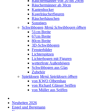
Räuchermänner von 20 bis 29cm
Räuchermänner ab 30cm
Kantenhocker
Kugelräucherfiguren
Räucherhäuschen
Sonstiges
Schwibbogen
Menü Schwibbogen öffnen
51cm Breite
67cm Breite
80cm Breite
3D-Schwibbogen
Fensterbilder
Lichterspitzen
Lichterbogen mit Figuren
wetterfeste Außenbögen
Schwibbogen aus Glas
Zubehör
Spieldosen
Menü Spieldosen öffnen
von KWO Olbernhau
von Richard Glässer Seiffen
von Müller aus Seiffen
Neuheiten 2026
Engel und Bergmann