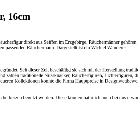
r, 16cm
 Räucherfigur direkt aus Seiffen im Erzgebirge. Räuchermänner gehören
nen passenden Räuchermann. Dargestellt ist ein Wichtel Wanderer.
ründet. Seit dieser Zeit beschäftigt sie sich mit der Herstellung tradit
d zählen traditionelle Nussknacker, Räucherfiguren, Lichterfiguren, die
ueren Kollektionen konnte die Firma Hauptpreise in Designwettbewerben
cherkerzen benutzt werden. Diese können natürlich auch bei uns erw