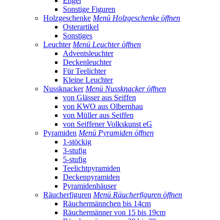
Engel
Sonstige Figuren
Holzgeschenke
Menü Holzgeschenke öffnen
Osterartikel
Sonstiges
Leuchter
Menü Leuchter öffnen
Adventsleuchter
Deckenleuchter
Für Teelichter
Kleine Leuchter
Nussknacker
Menü Nussknacker öffnen
von Glässer aus Seiffen
von KWO aus Olbernhau
von Müller aus Seiffen
von Seiffener Volkskunst eG
Pyramiden
Menü Pyramiden öffnen
1-stöckig
3-stufig
5-stufig
Teelichtpyramiden
Deckenpyramiden
Pyramidenhäuser
Räucherfiguren
Menü Räucherfiguren öffnen
Räuchermännchen bis 14cm
Räuchermänner von 15 bis 19cm