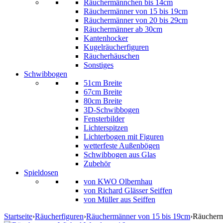
Räuchermännchen bis 14cm
Räuchermänner von 15 bis 19cm
Räuchermänner von 20 bis 29cm
Räuchermänner ab 30cm
Kantenhocker
Kugelräucherfiguren
Räucherhäuschen
Sonstiges
Schwibbogen
51cm Breite
67cm Breite
80cm Breite
3D-Schwibbogen
Fensterbilder
Lichterspitzen
Lichterbogen mit Figuren
wetterfeste Außenbögen
Schwibbogen aus Glas
Zubehör
Spieldosen
von KWO Olbernhau
von Richard Glässer Seiffen
von Müller aus Seiffen
Startseite
›
Räucherfiguren
›
Räuchermänner von 15 bis 19cm
›
Räucherm