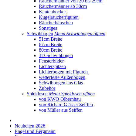
Räuchermänner von 20 bis 29cm
Räuchermänner ab 30cm
Kantenhocker
Kugelräucherfiguren
Räucherhäuschen
Sonstiges
Schwibbogen
Menü Schwibbogen öffnen
51cm Breite
67cm Breite
80cm Breite
3D-Schwibbogen
Fensterbilder
Lichterspitzen
Lichterbogen mit Figuren
wetterfeste Außenbögen
Schwibbogen aus Glas
Zubehör
Spieldosen
Menü Spieldosen öffnen
von KWO Olbernhau
von Richard Glässer Seiffen
von Müller aus Seiffen
Neuheiten 2026
Engel und Bergmann