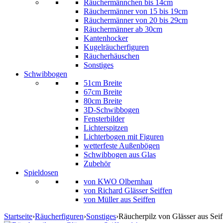
Räuchermännchen bis 14cm
Räuchermänner von 15 bis 19cm
Räuchermänner von 20 bis 29cm
Räuchermänner ab 30cm
Kantenhocker
Kugelräucherfiguren
Räucherhäuschen
Sonstiges
Schwibbogen
51cm Breite
67cm Breite
80cm Breite
3D-Schwibbogen
Fensterbilder
Lichterspitzen
Lichterbogen mit Figuren
wetterfeste Außenbögen
Schwibbogen aus Glas
Zubehör
Spieldosen
von KWO Olbernhau
von Richard Glässer Seiffen
von Müller aus Seiffen
Startseite
›
Räucherfiguren
›
Sonstiges
›
Räucherpilz von Glässer aus Sei