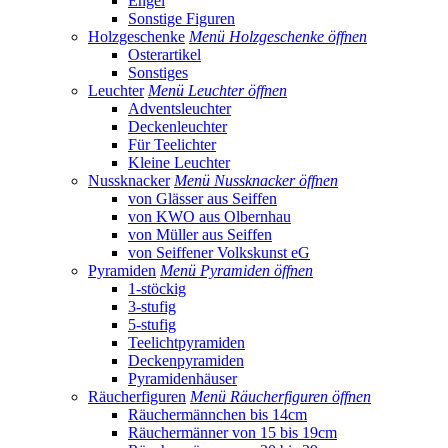
Engel
Sonstige Figuren
Holzgeschenke
Menü Holzgeschenke öffnen
Osterartikel
Sonstiges
Leuchter
Menü Leuchter öffnen
Adventsleuchter
Deckenleuchter
Für Teelichter
Kleine Leuchter
Nussknacker
Menü Nussknacker öffnen
von Glässer aus Seiffen
von KWO aus Olbernhau
von Müller aus Seiffen
von Seiffener Volkskunst eG
Pyramiden
Menü Pyramiden öffnen
1-stöckig
3-stufig
5-stufig
Teelichtpyramiden
Deckenpyramiden
Pyramidenhäuser
Räucherfiguren
Menü Räucherfiguren öffnen
Räuchermännchen bis 14cm
Räuchermänner von 15 bis 19cm