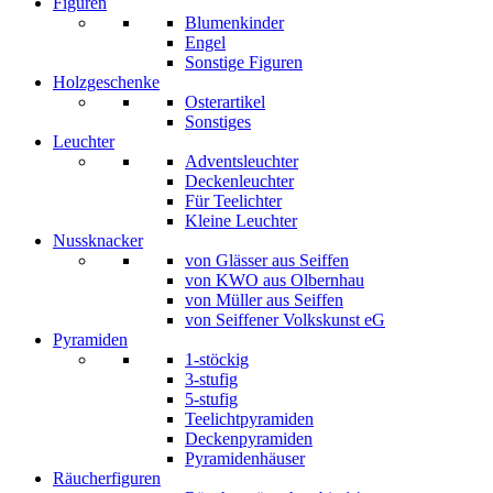
Figuren
Blumenkinder
Engel
Sonstige Figuren
Holzgeschenke
Osterartikel
Sonstiges
Leuchter
Adventsleuchter
Deckenleuchter
Für Teelichter
Kleine Leuchter
Nussknacker
von Glässer aus Seiffen
von KWO aus Olbernhau
von Müller aus Seiffen
von Seiffener Volkskunst eG
Pyramiden
1-stöckig
3-stufig
5-stufig
Teelichtpyramiden
Deckenpyramiden
Pyramidenhäuser
Räucherfiguren