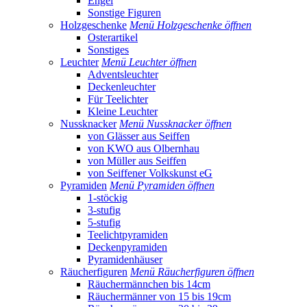
Engel
Sonstige Figuren
Holzgeschenke
Menü Holzgeschenke öffnen
Osterartikel
Sonstiges
Leuchter
Menü Leuchter öffnen
Adventsleuchter
Deckenleuchter
Für Teelichter
Kleine Leuchter
Nussknacker
Menü Nussknacker öffnen
von Glässer aus Seiffen
von KWO aus Olbernhau
von Müller aus Seiffen
von Seiffener Volkskunst eG
Pyramiden
Menü Pyramiden öffnen
1-stöckig
3-stufig
5-stufig
Teelichtpyramiden
Deckenpyramiden
Pyramidenhäuser
Räucherfiguren
Menü Räucherfiguren öffnen
Räuchermännchen bis 14cm
Räuchermänner von 15 bis 19cm