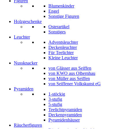
Figuren
Blumenkinder
Engel
Sonstige Figuren
Holzgeschenke
Osterartikel
Sonstiges
Leuchter
Adventsleuchter
Deckenleuchter
Für Teelichter
Kleine Leuchter
Nussknacker
von Glässer aus Seiffen
von KWO aus Olbernhau
von Müller aus Seiffen
von Seiffener Volkskunst eG
Pyramiden
1-stöckig
3-stufig
5-stufig
Teelichtpyramiden
Deckenpyramiden
Pyramidenhäuser
Räucherfiguren