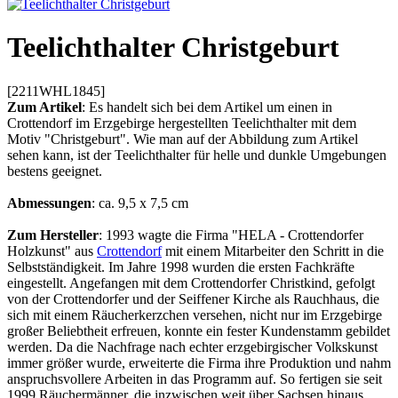
Teelichthalter Christgeburt
[2211WHL1845]
Zum Artikel
: Es handelt sich bei dem Artikel um einen in
Crottendorf im Erzgebirge hergestellten Teelichthalter mit dem
Motiv "Christgeburt". Wie man auf der Abbildung zum Artikel
sehen kann, ist der Teelichthalter für helle und dunkle Umgebungen
bestens geeignet.
Abmessungen
: ca. 9,5 x 7,5 cm
Zum Hersteller
: 1993 wagte die Firma "HELA - Crottendorfer
Holzkunst" aus
Crottendorf
mit einem Mitarbeiter den Schritt in die
Selbstständigkeit. Im Jahre 1998 wurden die ersten Fachkräfte
eingestellt. Angefangen mit dem Crottendorfer Christkind, gefolgt
von der Crottendorfer und der Seiffener Kirche als Rauchhaus, die
sich mit einem Räucherkerzchen versehen, nicht nur im Erzgebirge
großer Beliebtheit erfreuen, konnte ein fester Kundenstamm gebildet
werden. Da die Nachfrage nach echter erzgebirgischer Volkskunst
immer größer wurde, erweiterte die Firma ihre Produktion und nahm
anspruchsvollere Arbeiten in das Programm auf. So fertigen sie seit
1999 Räuchermänner, die inzwischen weit über Sachsen hinaus