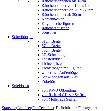
Räuchermännchen bis 14cm
Räuchermänner von 15 bis 19cm
Räuchermänner von 20 bis 29cm
Räuchermänner ab 30cm
Kantenhocker
Kugelräucherfiguren
Räucherhäuschen
Sonstiges
Schwibbogen
51cm Breite
67cm Breite
80cm Breite
3D-Schwibbogen
Fensterbilder
Lichterspitzen
Lichterbogen mit Figuren
wetterfeste Außenbögen
Schwibbogen aus Glas
Zubehör
Spieldosen
von KWO Olbernhau
von Richard Glässer Seiffen
von Müller aus Seiffen
Startseite
›
Leuchter
›
Für Teelichter
›
Teelichthalter Christgeburt