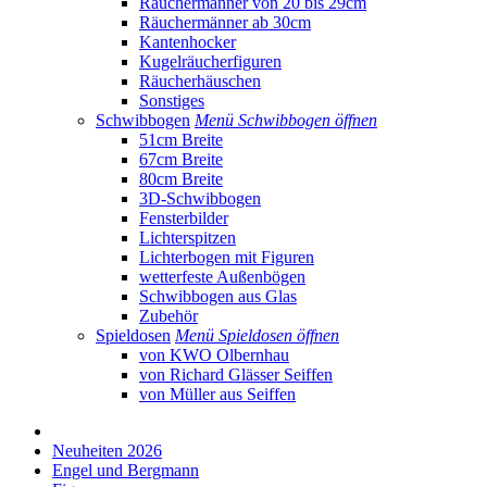
Räuchermänner von 20 bis 29cm
Räuchermänner ab 30cm
Kantenhocker
Kugelräucherfiguren
Räucherhäuschen
Sonstiges
Schwibbogen
Menü Schwibbogen öffnen
51cm Breite
67cm Breite
80cm Breite
3D-Schwibbogen
Fensterbilder
Lichterspitzen
Lichterbogen mit Figuren
wetterfeste Außenbögen
Schwibbogen aus Glas
Zubehör
Spieldosen
Menü Spieldosen öffnen
von KWO Olbernhau
von Richard Glässer Seiffen
von Müller aus Seiffen
Neuheiten 2026
Engel und Bergmann